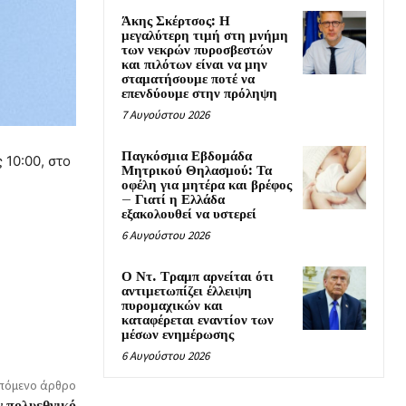
Άκης Σκέρτσος: Η
μεγαλύτερη τιμή στη μνήμη
των νεκρών πυροσβεστών
και πιλότων είναι να μην
σταματήσουμε ποτέ να
επενδύουμε στην πρόληψη
7 Αυγούστου 2026
Παγκόσμια Εβδομάδα
 10:00, στο
Μητρικού Θηλασμού: Τα
οφέλη για μητέρα και βρέφος
– Γιατί η Ελλάδα
εξακολουθεί να υστερεί
6 Αυγούστου 2026
Ο Ντ. Τραμπ αρνείται ότι
αντιμετωπίζει έλλειψη
πυρομαχικών και
καταφέρεται εναντίον των
μέσων ενημέρωσης
6 Αυγούστου 2026
πόμενο άρθρο
ν πολυεθνικό