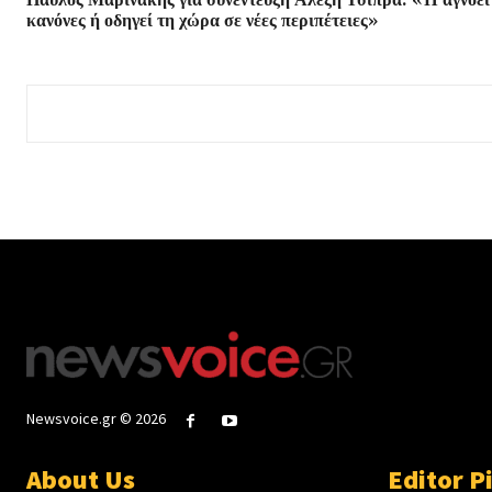
κανόνες ή οδηγεί τη χώρα σε νέες περιπέτειες»
Newsvoice.gr © 2026
About Us
Editor P