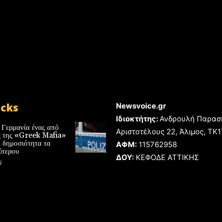
icks
Newsvoice.gr
Ιδιοκτήτης:
Ανδρουλή Παρασ
 Γερμανία ένας από
Αριστοτέλους 22, Άλιμος, TK
ές της «Greek Mafia»
 δημοσιότητα τα
ΑΦΜ:
115762958
ύτερου
ΔΟΥ:
ΚΕΦΟΔΕ ΑΤΤΙΚΗΣ
6