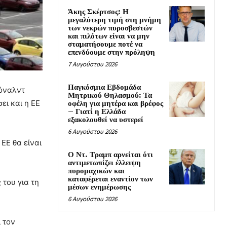
Άκης Σκέρτσος: Η
μεγαλύτερη τιμή στη μνήμη
των νεκρών πυροσβεστών
και πιλότων είναι να μην
σταματήσουμε ποτέ να
επενδύουμε στην πρόληψη
7 Αυγούστου 2026
Παγκόσμια Εβδομάδα
τόναλντ
Μητρικού Θηλασμού: Τα
ει και η ΕΕ
οφέλη για μητέρα και βρέφος
– Γιατί η Ελλάδα
εξακολουθεί να υστερεί
6 Αυγούστου 2026
ΕΕ θα είναι
Ο Ντ. Τραμπ αρνείται ότι
αντιμετωπίζει έλλειψη
πυρομαχικών και
καταφέρεται εναντίον των
του για τη
μέσων ενημέρωσης
6 Αυγούστου 2026
 τον