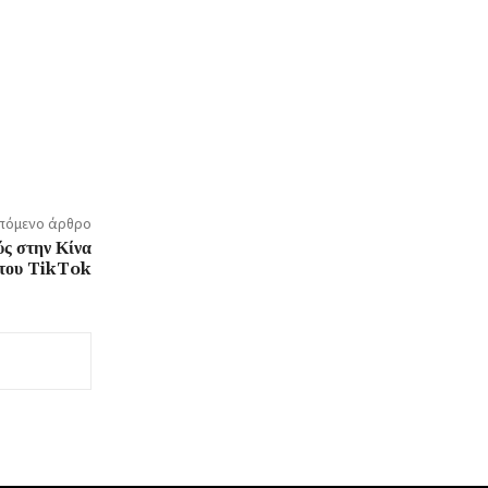
πόμενο άρθρο
ύς στην Κίνα
η του TikTok