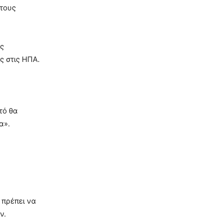
 τους
ύς
ς στις ΗΠΑ.
τό θα
α».
 πρέπει να
ν.