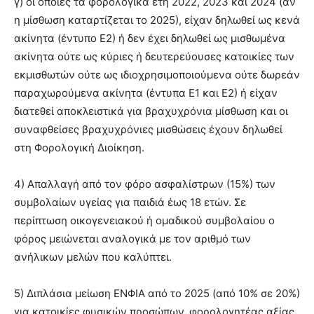
γ) οι οποίες τα φορολογικά έτη 2022, 2023 και 2024 (αν
η μίσθωση καταρτίζεται το 2025), είχαν δηλωθεί ως κενά
ακίνητα (έντυπο Ε2) ή δεν έχει δηλωθεί ως μισθωμένα
ακίνητα ούτε ως κύριες ή δευτερεύουσες κατοικίες των
εκμισθωτών ούτε ως ιδιοχρησιμοποιούμενα ούτε δωρεάν
παραχωρούμενα ακίνητα (έντυπα Ε1 και Ε2) ή είχαν
διατεθεί αποκλειστικά για βραχυχρόνια μίσθωση και οι
συναφθείσες βραχυχρόνιες μισθώσεις έχουν δηλωθεί
στη Φορολογική Διοίκηση.
4) Απαλλαγή από τον φόρο ασφαλίστρων (15%) των
συμβολαίων υγείας για παιδιά έως 18 ετών. Σε
περίπτωση οικογενειακού ή ομαδικού συμβολαίου ο
φόρος μειώνεται αναλογικά με τον αριθμό των
ανήλικων μελών που καλύπτει.
5) Διπλάσια μείωση ΕΝΦΙΑ από το 2025 (από 10% σε 20%)
για κατοικίες φυσικών προσώπων, φορολογητέας αξίας