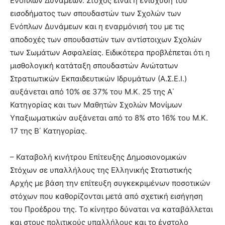
Ενόπλων Δυνάμεων. Στόχος είναι η ενίσχυση του
εισοδήματος των σπουδαστών των Σχολών των
Ενόπλων Δυνάμεων και η εναρμόνισή του με τις
αποδοχές των σπουδαστών των αντίστοιχων Σχολών
των Σωμάτων Ασφαλείας. Ειδικότερα προβλέπεται ότι η
μισθολογική κατάταξη σπουδαστών Ανώτατων
Στρατιωτικών Εκπαιδευτικών Ιδρυμάτων (Α.Σ.Ε.Ι.)
αυξάνεται από 10% σε 37% του Μ.Κ. 25 της Α΄
Κατηγορίας και των Μαθητών Σχολών Μονίμων
Υπαξιωματικών αυξάνεται από το 8% στο 16% του Μ.Κ.
17 της Β΄ Κατηγορίας.
– Καταβολή κινήτρου Επίτευξης Δημοσιονομικών
Στόχων σε υπαλλήλους της Ελληνικής Στατιστικής
Αρχής με βάση την επίτευξη συγκεκριμένων ποσοτικών
στόχων που καθορίζονται μετά από σχετική εισήγηση
του Προέδρου της. Το κίνητρο δύναται να καταβάλλεται
και στους πολιτικούς υπαλλήλους και το ένστολο