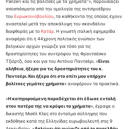
Panzeri και τις βαλίτσες με τα χρήματα”», παρουσιάζει
αποσπάσματα από την ομολογία της αντιπροέδρου
του
Ευρωκοινοβουλίου
, τα καθήκοντα της οποίας έχουν
ανασταλεί μετά την αποκάλυψη του σκανδάλου
διαφθοράς με το
Κατάρ
. Η γνωστή ιταλική εφημερίδα
αναφέρει ότι η 44χρονη πολιτικός ενώπιον των
βελγικών αρχών γνώριζε για τόσο για τις
δραστηρίοτητες του συντρόφου της Φραντσέσκο
Τζιόρτζι, όσο και για του Αντόνιο Παντσέρι. «
Είναι
αλήθεια, ήξερα για τις δραστηριότητες του κ.
Παντσέρι. Και ήξερα ότι στο σπίτι μου υπήρχαν
βαλίτσες γεμάτες χρήματα
» αναφέρουν τα πρακτικά.
«
Η κατηγορούμενη παραδέχεται ότι έδωσε εντολή
στον πατέρα της να κρύψει τα χρήματα
», έγραψε ο
δικαστής Μισέλ Κλες στο ένταλμα σύλληψης που
εκδόθηκε κατά της Ελληνίδας ευρωβουλευτή στις 9
Δεκεμβρίου. «
Δηλώνει ότι γνώριζε από το παρελθόν