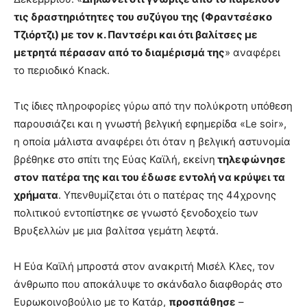
τις δραστηριότητες του συζύγου της (Φραντσέσκο
Τζιόρτζι) με τον κ. Παντσέρι και ότι βαλίτσες με
μετρητά πέρασαν από το διαμέρισμά της
» αναφέρει
το περιοδικό Knack.
Τις ίδιες πληροφορίες γύρω από την πολύκροτη υπόθεση
παρουσιάζει και η γνωστή βελγική εφημερίδα «Le soir»,
η οποία μάλιστα αναφέρει ότι όταν η βελγική αστυνομία
βρέθηκε στο σπίτι της Εύας Καϊλή, εκείνη
τηλεφώνησε
στον πατέρα της και του έδωσε εντολή να κρύψει τα
χρήματα
. Υπενθυμίζεται ότι ο πατέρας της 44χρονης
πολιτικού εντοπίστηκε σε γνωστό ξενοδοχείο των
Βρυξελλών με μια βαλίτσα γεμάτη λεφτά.
Η Εύα Καϊλή μπροστά στον ανακριτή Μισέλ Κλες, τον
άνθρωπο που αποκάλυψε το σκάνδαλο διαφθοράς στο
Ευρωκοινοβούλιο με το Κατάρ,
προσπάθησε
–