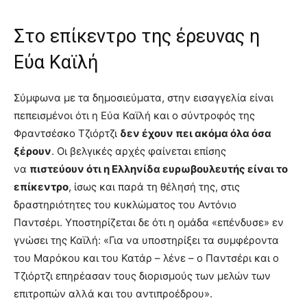
Στο επίκεντρο της έρευνας η
Εύα Καϊλή
Σύμφωνα με τα δημοσιεύματα, στην εισαγγελία είναι
πεπεισμένοι ότι η Εύα Καϊλή και ο σύντροφός της
Φραντσέσκο Τζιόρτζι
δεν έχουν πει ακόμα όλα όσα
ξέρουν
. Οι βελγικές αρχές φαίνεται επίσης
να
πιστεύουν ότι η Ελληνίδα ευρωβουλευτής είναι το
επίκεντρο
, ίσως και παρά τη θέλησή της, στις
δραστηριότητες του κυκλώματος του Αντόνιο
Παντσέρι. Υποστηρίζεται δε ότι η ομάδα «επένδυσε» εν
γνώσει της Καϊλή: «Για να υποστηρίξει τα συμφέροντα
του Μαρόκου και του Κατάρ – λένε – ο Παντσέρι και ο
Τζιόρτζι επηρέασαν τους διορισμούς των μελών των
επιτροπών αλλά και του αντιπροέδρου».