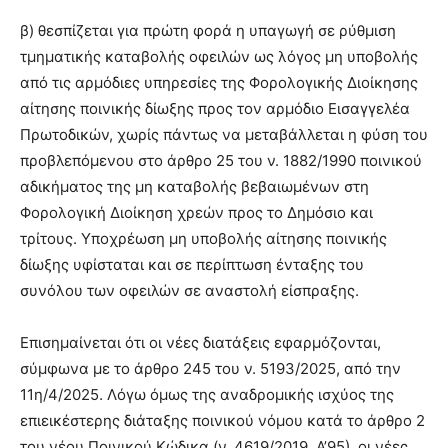
β) θεσπίζεται για πρώτη φορά η υπαγωγή σε ρύθμιση
τμηματικής καταβολής οφειλών ως λόγος μη υποβολής
από τις αρμόδιες υπηρεσίες της Φορολογικής Διοίκησης
αίτησης ποινικής δίωξης προς τον αρμόδιο Εισαγγελέα
Πρωτοδικών, χωρίς πάντως να μεταβάλλεται η φύση του
προβλεπόμενου στο άρθρο 25 του ν. 1882/1990 ποινικού
αδικήματος της μη καταβολής βεβαιωμένων στη
Φορολογική Διοίκηση χρεών προς το Δημόσιο και
τρίτους. Υποχρέωση μη υποβολής αίτησης ποινικής
δίωξης υφίσταται και σε περίπτωση ένταξης του
συνόλου των οφειλών σε αναστολή είσπραξης.
Επισημαίνεται ότι οι νέες διατάξεις εφαρμόζονται,
σύμφωνα με το άρθρο 245 του ν. 5193/2025, από την
11η/4/2025. Λόγω όμως της αναδρομικής ισχύος της
επιεικέστερης διάταξης ποινικού νόμου κατά το άρθρο 2
του νέου Ποινικού Κώδικα (ν. 4619/2019, Α’95), οι νέες