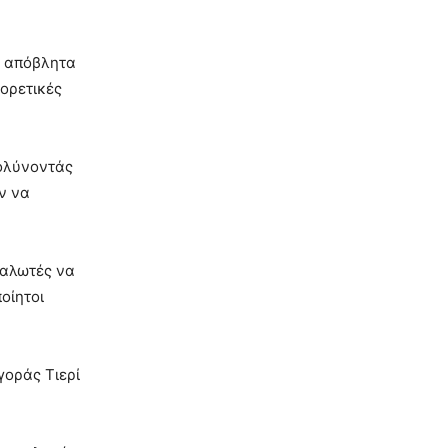
ά απόβλητα
ορετικές
κολύνοντάς
ν να
ναλωτές να
οίητοι
γοράς Τιερί