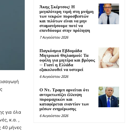
Άκης Σκέρτσος: Η
μεγαλύτερη τιμή στη μνήμη
των νεκρών πυροσβεστών
και πιλότων είναι να μην
σταματήσουμε ποτέ να
επενδύουμε στην πρόληψη
7 Αυγούστου 2026
Παγκόσμια Εβδομάδα
Μητρικού Θηλασμού: Τα
οφέλη για μητέρα και βρέφος
– Γιατί η Ελλάδα
εξακολουθεί να υστερεί
6 Αυγούστου 2026
 εισαγωγή
ές
Ο Ντ. Τραμπ αρνείται ότι
αντιμετωπίζει έλλειψη
πυρομαχικών και
καταφέρεται εναντίον των
μέσων ενημέρωσης
ης για όλα
6 Αυγούστου 2026
ές, κ.α. ,
ς 40 μήνες