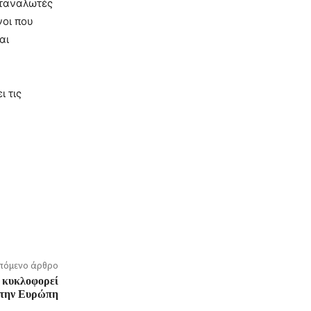
αταναλωτές
νοι που
αι
ι τις
πόμενο άρθρο
 κυκλοφορεί
την Ευρώπη