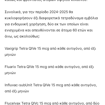
Συνολικά, για την περίοδο 2024-2025 θα
κυκλοφορήσουν έξι διαφορετικά τετραδύναμα εμβόλια
για ενδομυική χορήγηση, δύο εκ των οποίων είναι
ενισχυμένα και απευθύνονται σε άτομα 60 ετών και
άνω, ως ακολούθως:
Vaxigrip Tetra QIVe 15 mcg από κάθε αντιγόνο, από έξι
μηνών
Fluarix Tetra QIVe 15 mcg από κάθε αντιγόνο, από έξι
μηνών
Influvac-subUnit Tetra QIVe 15 mcg από κάθε αντιγόνο,
από έξι μηνών
Flucelvax Tetra QIVc 15 mcg από κάθε αντιγόνο, από δύο