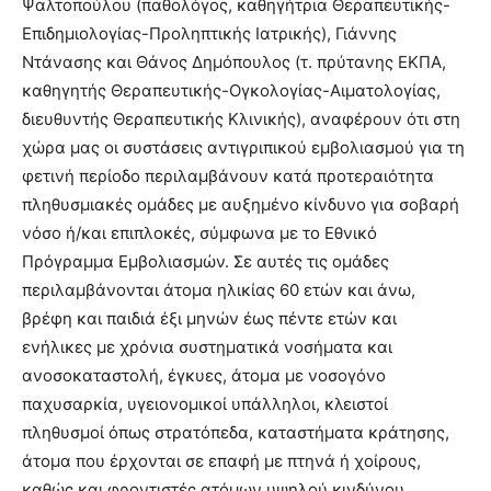
Ψαλτοπούλου (παθολόγος, καθηγήτρια Θεραπευτικής-
Επιδημιολογίας-Προληπτικής Ιατρικής), Γιάννης
Ντάνασης και Θάνος Δημόπουλος (τ. πρύτανης ΕΚΠΑ,
καθηγητής Θεραπευτικής-Ογκολογίας-Αιματολογίας,
διευθυντής Θεραπευτικής Κλινικής), αναφέρουν ότι στη
χώρα μας οι συστάσεις αντιγριπικού εμβολιασμού για τη
φετινή περίοδο περιλαμβάνουν κατά προτεραιότητα
πληθυσμιακές ομάδες με αυξημένο κίνδυνο για σοβαρή
νόσο ή/και επιπλοκές, σύμφωνα με το Εθνικό
Πρόγραμμα Εμβολιασμών. Σε αυτές τις ομάδες
περιλαμβάνονται άτομα ηλικίας 60 ετών και άνω,
βρέφη και παιδιά έξι μηνών έως πέντε ετών και
ενήλικες με χρόνια συστηματικά νοσήματα και
ανοσοκαταστολή, έγκυες, άτομα με νοσογόνο
παχυσαρκία, υγειονομικοί υπάλληλοι, κλειστοί
πληθυσμοί όπως στρατόπεδα, καταστήματα κράτησης,
άτομα που έρχονται σε επαφή με πτηνά ή χοίρους,
καθώς και φροντιστές ατόμων υψηλού κινδύνου.