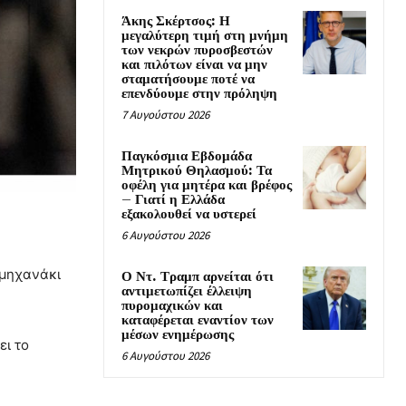
Άκης Σκέρτσος: Η
μεγαλύτερη τιμή στη μνήμη
των νεκρών πυροσβεστών
και πιλότων είναι να μην
σταματήσουμε ποτέ να
επενδύουμε στην πρόληψη
7 Αυγούστου 2026
Παγκόσμια Εβδομάδα
Μητρικού Θηλασμού: Τα
οφέλη για μητέρα και βρέφος
– Γιατί η Ελλάδα
εξακολουθεί να υστερεί
6 Αυγούστου 2026
 μηχανάκι
Ο Ντ. Τραμπ αρνείται ότι
αντιμετωπίζει έλλειψη
πυρομαχικών και
καταφέρεται εναντίον των
μέσων ενημέρωσης
ει το
6 Αυγούστου 2026