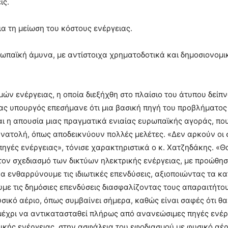
ις.
α τη μείωση του κόστους ενέργειας.
υρωπαϊκή άμυνα, με αντίστοιχα χρηματοδοτικά και δημοσιονομι
ών ενέργειας, η οποία διεξήχθη στο πλαίσιο του άτυπου δείπ
ς υπουργός επεσήμανε ότι μια βασική πηγή του προβλήματος 
ι η απουσία μιας πραγματικά ενιαίας ευρωπαϊκής αγοράς, πο
 ανατολή, όπως αποδεικνύουν πολλές μελέτες. «Δεν αρκούν οι
ηγές ενέργειας», τόνισε χαρακτηριστικά ο κ. Χατζηδάκης. «Θ
ον σχεδιασμό των δικτύων ηλεκτρικής ενέργειας, με προώθησ
α ενθαρρύνουμε τις ιδιωτικές επενδύσεις, αξιοποιώντας τα κ
υμε τις δημόσιες επενδύσεις διασφαλίζοντας τους απαραιτήτο
υσικό αέριο, όπως συμβαίνει σήμερα, καθώς είναι σαφές ότι θα
 μέχρι να αντικατασταθεί πλήρως από ανανεώσιμες πηγές ενέργ
κής ενέργειας, στην ασφάλεια του εφοδιασμού με φυσικό αέρι