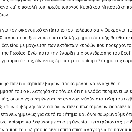
 ανοικτή επιστολή του πρωθυπουργού Κυριάκου Μητσοτάκη πρ
ιεν.
η για τον οικονομικό αντίκτυπο του πολέμου στην Ουκρανία, π
10 Ιανουαρίου ξεκίνησε η καταβολή χρηματοδοτικής βοήθειας 
η δανείου με μόχλευση των εκτάκτων κερδών που προέρχοντα
της Ρωσίας. Ενώ, κατά την έναρξη της συνεδρίασης του Ecofi
ογράμματός της, δίνοντας έμφαση στο κρίσιμο ζήτημα της ευ
ωσης των διοικητικών βαρών, προκειμένου να ενισχυθεί η
μβασή του ο κ. Χατζηδάκης τόνισε ότι η Ελλάδα περιμένει με 
οπής, οι οποίες αναμένεται να ανακοινωθούν στα τέλη του Φε
εταξύ των κυβερνήσεων και όλων των εμπλεκομένων φορέων, ώ
 επανειλημμένως για αυτό το ζήτημα και όλοι συμφωνούμε ότι
μως, κρίσιμο να ξεφύγουμε από τη θεωρία, μετατρέποντας τις 
όνια που το συζητούμε είναι επιτακτική ανάγκη να το κάνουμ