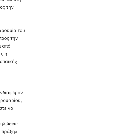
ος την
αρουσία του
προς την
ι από
n, η
ρωπαϊκής
ενδιαφέρον
βρουαρίου,
στε να
δηλώσεις
ε πράξη»,