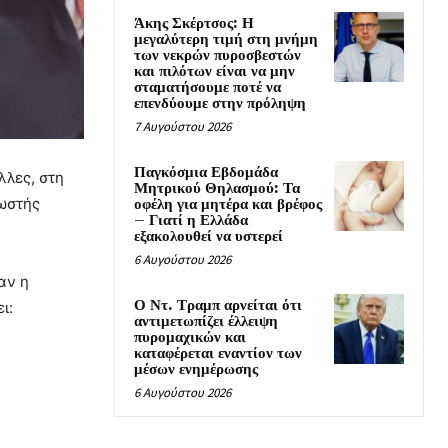
Άκης Σκέρτσος: Η
μεγαλύτερη τιμή στη μνήμη
των νεκρών πυροσβεστών
και πιλότων είναι να μην
σταματήσουμε ποτέ να
επενδύουμε στην πρόληψη
7 Αυγούστου 2026
Παγκόσμια Εβδομάδα
λλες, στη
Μητρικού Θηλασμού: Τα
Κωστής
οφέλη για μητέρα και βρέφος
– Γιατί η Ελλάδα
εξακολουθεί να υστερεί
6 Αυγούστου 2026
αν η
Ο Ντ. Τραμπ αρνείται ότι
ι:
αντιμετωπίζει έλλειψη
πυρομαχικών και
καταφέρεται εναντίον των
μέσων ενημέρωσης
6 Αυγούστου 2026