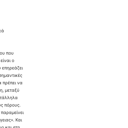
κά
νου που
είναι ο
υ επηρεάζει
 σημαντικές
α πρέπει να
η, μεταξύ
ατάλληλα
υς πόρους.
 παραμείνει
ειας». Και
ο και στη