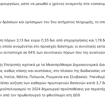
ρουργείων, ώστε να μειωθεί ο χρόνος αναμονής στα νοσοκομ
ν δράσεων και ορόσημων του 5ου αιτήματος πληρωμής, το οπ
 πόρων 3,13 δισ. ευρώ (1,35 δισ. από επιχορηγήσεις και 1,78 δ
η οποία αναμένεται στο προσεχές διάστημα, οι συνολικές εκτα
που αντιστοιχεί σε 64% των συνολικών πόρων που της αναλογο
κής Επιτροπής σχετικά με τα Μεσοπρόθεσμα Δημοσιονομικά Δι
α, καθώς επίσης και συστάσεις, στο πλαίσιο της διαδικασίας 
α, Ιταλία, Μάλτα, Πολωνία, Ρουμανία και Σλοβακία). Υπενθυμίζ
έπει αύξηση των καθαρών πρωτογενών δαπανών κατά 3,7 δισ
ροϋπολογισμού το 2024 δημιουργεί προϋποθέσεις για περαιτέ
ύν από τον πρωθυπουργό το φθινόπωρο στη ΔΕΘ.