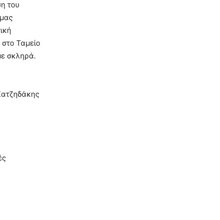
ση του
 μας
ική
 στο Ταμείο
με σκληρά.
 Χατζηδάκης
ές