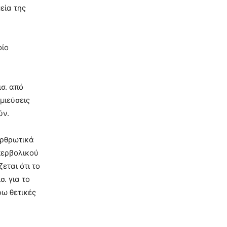
εία της
οίο
ισ. από
μιεύσεις
ύν.
αρθρωτικά
υπερβολικού
εται ότι το
. για το
ρω θετικές