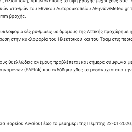
ι, Ηλιούπολη, Αμπελόκηπους τα ύψη βροχής μέχρι χθες στις 1
κών σταθμών του Εθνικού Αστεροσκοπείου Αθηνών/Meteo.gr τ
 mm βροχής.
κλοφοριακές ρυθμίσεις σε δρόμους της Αττικής προχώρησε 
ση στην κυκλοφορία του Ηλεκτρικού και του Τραμ στις περι
όπους θυελλώδεις ανέμους προβλέπεται και σήμερα σύμφωνα με
Φαινομένων (ΕΔΕΚΦ) που εκδόθηκε χθες τα μεσάνυχτα από την
εια Βορείου Αιγαίου) έως το μεσημέρι της Πέμπτης 22-01-2026,