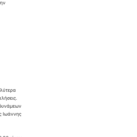
την
αλύτερα
κλήσεις.
 δυνάμεων
ς Ιωάννης