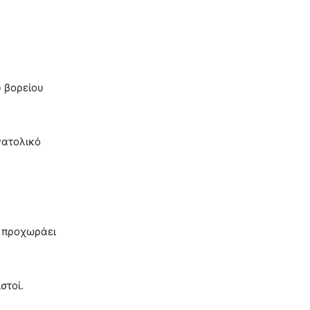
υ βορείου
νατολικό
α προχωράει
στοί.