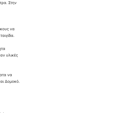
τρα. Στην
α
ίκους να
ταιγίδα.
ητα
αν υλικές
ματα να
αι Δομοκό.