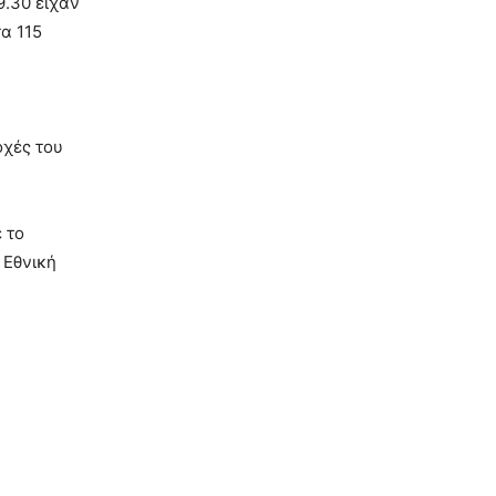
9.30 είχαν
α 115
η
οχές του
 το
 Εθνική