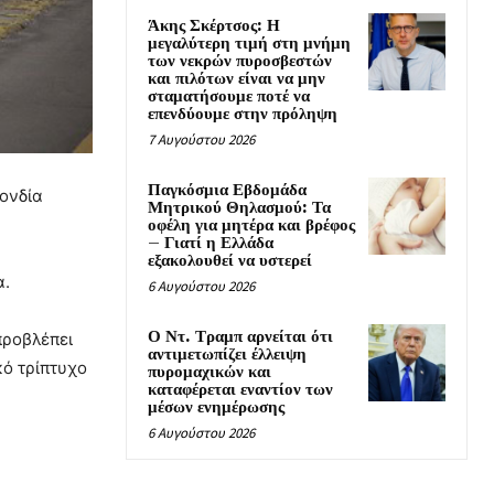
Άκης Σκέρτσος: Η
μεγαλύτερη τιμή στη μνήμη
των νεκρών πυροσβεστών
και πιλότων είναι να μην
σταματήσουμε ποτέ να
επενδύουμε στην πρόληψη
7 Αυγούστου 2026
Παγκόσμια Εβδομάδα
ονδία
Μητρικού Θηλασμού: Τα
οφέλη για μητέρα και βρέφος
– Γιατί η Ελλάδα
εξακολουθεί να υστερεί
α.
6 Αυγούστου 2026
Ο Ντ. Τραμπ αρνείται ότι
προβλέπει
αντιμετωπίζει έλλειψη
κό τρίπτυχο
πυρομαχικών και
καταφέρεται εναντίον των
μέσων ενημέρωσης
6 Αυγούστου 2026