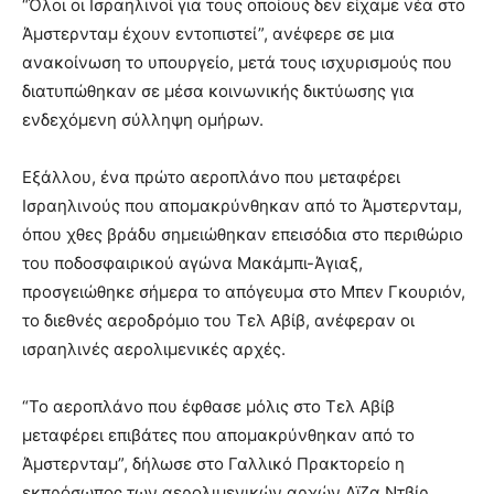
“Όλοι οι Ισραηλινοί για τους οποίους δεν είχαμε νέα στο
Άμστερνταμ έχουν εντοπιστεί”, ανέφερε σε μια
ανακοίνωση το υπουργείο, μετά τους ισχυρισμούς που
διατυπώθηκαν σε μέσα κοινωνικής δικτύωσης για
ενδεχόμενη σύλληψη ομήρων.
Εξάλλου, ένα πρώτο αεροπλάνο που μεταφέρει
Ισραηλινούς που απομακρύνθηκαν από το Άμστερνταμ,
όπου χθες βράδυ σημειώθηκαν επεισόδια στο περιθώριο
του ποδοσφαιρικού αγώνα Μακάμπι-Άγιαξ,
προσγειώθηκε σήμερα το απόγευμα στο Μπεν Γκουριόν,
το διεθνές αεροδρόμιο του Τελ Αβίβ, ανέφεραν οι
ισραηλινές αερολιμενικές αρχές.
“Το αεροπλάνο που έφθασε μόλις στο Τελ Αβίβ
μεταφέρει επιβάτες που απομακρύνθηκαν από το
Άμστερνταμ”, δήλωσε στο Γαλλικό Πρακτορείο η
εκπρόσωπος των αερολιμενικών αρχών Λϊζα Ντβίρ.