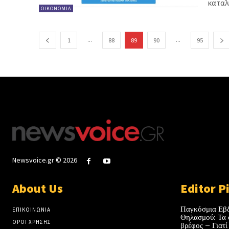
ΟΙΚΟΝΟΜΙΑ
...
...
1
88
89
90
95
Newsvoice.gr © 2026
About Us
Editor P
Παγκόσμια Εβ
ΕΠΙΚΟΙΝΩΝΙΑ
Θηλασμού: Τα 
ΟΡΟΙ ΧΡΗΣΗΣ
βρέφος – Γιατί