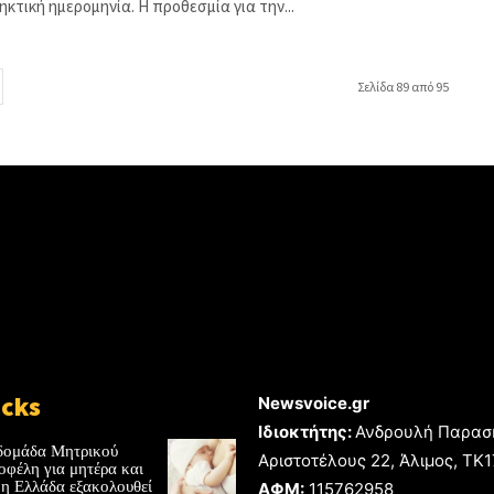
καταληκτική ημερομηνία. Η προθεσμία για την...
Σελίδα 89 από 95
icks
Newsvoice.gr
Ιδιοκτήτης:
Ανδρουλή Παρασ
δομάδα Μητρικού
Αριστοτέλους 22, Άλιμος, TK
οφέλη για μητέρα και
 η Ελλάδα εξακολουθεί
ΑΦΜ:
115762958