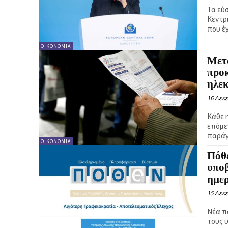
Τα εύ
Κεντρ
που έχ
ΟΙΚΟΝΟΜΙΑ
Μετ
προκ
ηλεκ
16 Δεκ
Κάθε 
επόμε
παράγο
ΟΙΚΟΝΟΜΙΑ
Πόθε
υποβ
ημε
15 Δεκ
Νέα π
τους υ