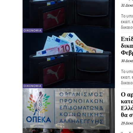
31 Δεκ
Το υπ
εκατ. 
δικαι
ΟΙΚΟΝΟΜΙΑ
Επί
δικα
Φεβ
30 Δεκ
Το υπ
εκατ. 
δικαι
ΟΙΚΟΝΟΜΙΑ
Ο α
κατ
Ελλά
θα σ
29 Δεκ