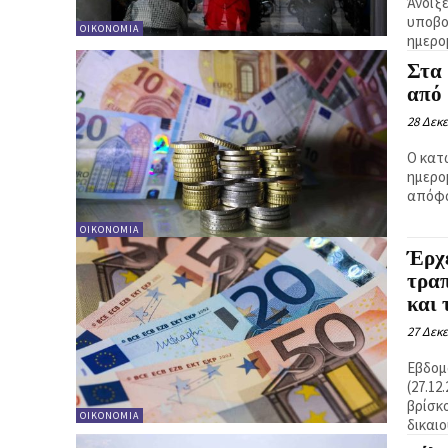
Άνοιξε
υποβο
ΟΙΚΟΝΟΜΙΑ
Στα 
από
28 Δεκ
Ο κατ
ημερομ
απόφα
ΟΙΚΟΝΟΜΙΑ
Έρχ
τραπ
και 
27 Δεκ
Εβδομ
(27.12
βρίσκονται
ΟΙΚΟΝΟΜΙΑ
δικαιο