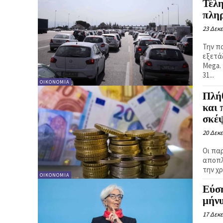
Τέλ
πλη
23 Δεκ
Την π
εξετά
Mega.
31...
ΟΙΚΟΝΟΜΙΑ
Πλή
και
σκέ
20 Δεκ
Οι πα
αποπλ
την χ
ΟΙΚΟΝΟΜΙΑ
Εύση
μήνυ
17 Δεκ