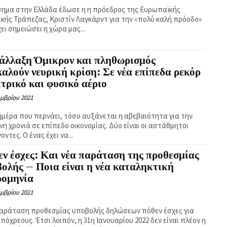
σημα στην Ελλάδα έδωσε η η πρόεδρος της Ευρωπαϊκής
ικής Τράπεζας, Κριστίν Λαγκάρντ για την «πολύ καλή πρόοδο»
ει σημειώσει η χώρα μας...
άλλαξη Όμικρον και πληθωρισμός
αλούν νευρική κρίση: Σε νέα επίπεδα ρεκόρ
τρικό και φυσικό αέριο
εμβρίου 2021
ημέρα που περνάει, τόσο αυξάνεται η αβεβαιότητα για την
νη χρονιά σε επίπεδο οικονομίας. Δύο είναι οι αστάθμητοι
ντες. Ο ένας έχει να...
ν έσχες: Και νέα παράταση της προθεσμίας
ολής – Ποια είναι η νέα καταληκτική
ρομηνία
εμβρίου 2021
αράταση προθεσμίας υποβολής δηλώσεων πόθεν έσχες για
πόχρεους. Έτσι λοιπόν, η 31η Ιανουαρίου 2022 δεν είναι πλέον η