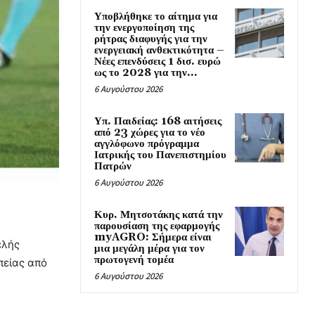
Υποβλήθηκε το αίτημα για
την ενεργοποίηση της
ρήτρας διαφυγής για την
ενεργειακή ανθεκτικότητα –
Νέες επενδύσεις 1 δισ. ευρώ
ως το 2028 για την...
6 Αυγούστου 2026
Υπ. Παιδείας: 168 αιτήσεις
από 23 χώρες για το νέο
αγγλόφωνο πρόγραμμα
Ιατρικής του Πανεπιστημίου
Πατρών
6 Αυγούστου 2026
Κυρ. Μητσοτάκης κατά την
παρουσίαση της εφαρμογής
myAGRO: Σήμερα είναι
ελής
μια μεγάλη μέρα για τον
πρωτογενή τομέα
πείας από
6 Αυγούστου 2026