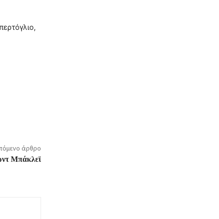
περτόγλιο,
πόμενο άρθρο
αρντ Μπάκλεϊ