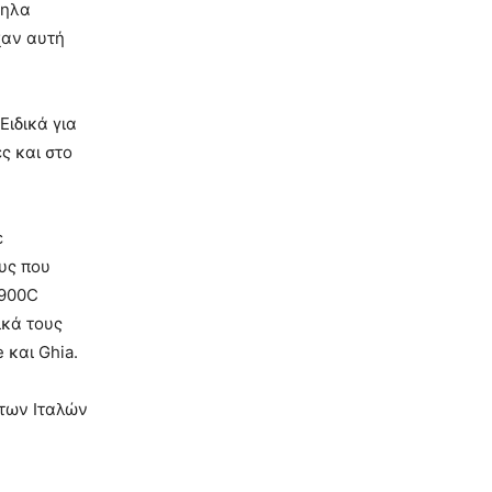
ληλα
χαν αυτή
Ειδικά για
ς και στο
ε
υς που
1900C
ικά τους
 και Ghia.
 των Ιταλών