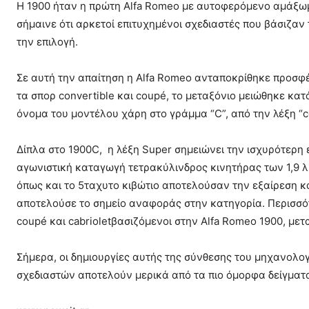
Η 1900 ήταν η πρώτη Alfa Romeo με αυτοφερόμενο αμάξωμ
σήμαινε ότι αρκετοί επιτυχημένοι σχεδιαστές που βάσιζαν 
την επιλογή.
Σε αυτή την απαίτηση η Alfa Romeo ανταποκρίθηκε προσφέ
τα σπορ convertible και coupé, το μεταξόνιο μειώθηκε κατ
όνομα του μοντέλου χάρη στο γράμμα “C”, από την λέξη “co
Δίπλα στο 1900C, η λέξη Super σημειώνει την ισχυρότερη 
αγωνιστική καταγωγή τετρακύλινδρος κινητήρας των 1,9 
όπως και το 5ταχυτο κιβώτιο αποτελούσαν την εξαίρεση κα
αποτελούσε το σημείο αναφοράς στην κατηγορία. Περισσό
coupé και cabrioletβασιζόμενοι στην Alfa Romeo 1900, μεταξ
Σήμερα, οι δημιουργίες αυτής της σύνθεσης του μηχανολο
σχεδιαστών αποτελούν μερικά από τα πιο όμορφα δείγματα