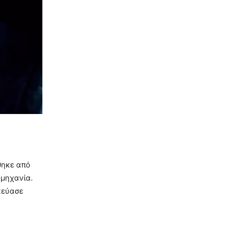
χθηκε από
ομηχανία.
κεύασε