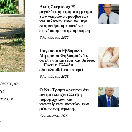
Άκης Σκέρτσος: Η
μεγαλύτερη τιμή στη μνήμη
των νεκρών πυροσβεστών
και πιλότων είναι να μην
σταματήσουμε ποτέ να
επενδύουμε στην πρόληψη
7 Αυγούστου 2026
Παγκόσμια Εβδομάδα
Μητρικού Θηλασμού: Τα
οφέλη για μητέρα και βρέφος
– Γιατί η Ελλάδα
εξακολουθεί να υστερεί
6 Αυγούστου 2026
ιδιαίτερα
Ο Ντ. Τραμπ αρνείται ότι
μας
αντιμετωπίζει έλλειψη
ασε ο κ.
πυρομαχικών και
καταφέρεται εναντίον των
μέσων ενημέρωσης
6 Αυγούστου 2026
α