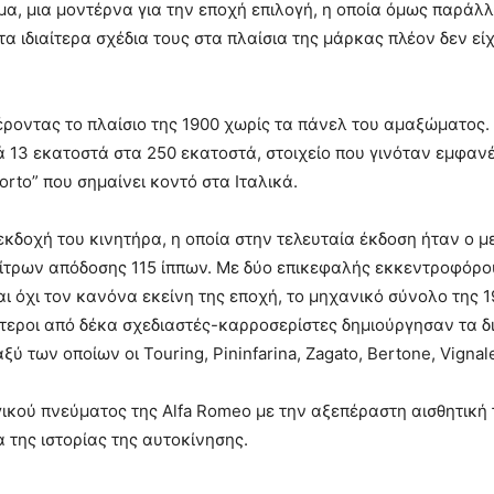
α, μια μοντέρνα για την εποχή επιλογή, η οποία όμως παράλ
τα ιδιαίτερα σχέδια τους στα πλαίσια της μάρκας πλέον δεν εί
ροντας το πλαίσιο της 1900 χωρίς τα πάνελ του αμαξώματος. 
ά 13 εκατοστά στα 250 εκατοστά, στοιχείο που γινόταν εμφανέ
rto” που σημαίνει κοντό στα Ιταλικά.
εκδοχή του κινητήρα, η οποία στην τελευταία έκδοση ήταν ο μ
λίτρων απόδοσης 115 ίππων. Με δύο επικεφαλής εκκεντροφόρο
ι όχι τον κανόνα εκείνη της εποχή, το μηχανικό σύνολο της 
τεροι από δέκα σχεδιαστές-καρροσερίστες δημιούργησαν τα δ
ύ των οποίων οι Touring, Pininfarina, Zagato, Bertone, Vignale
γικού πνεύματος της Alfa Romeo με την αξεπέραστη αισθητική
 της ιστορίας της αυτοκίνησης.