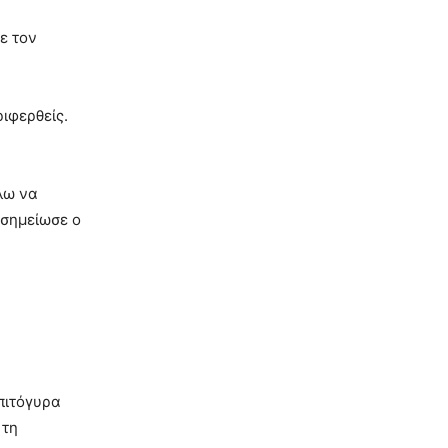
Με τον
ριφερθείς.
έλω να
 σημείωσε ο
 πιτόγυρα
 τη