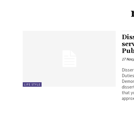
Dis
ser
Pub
17 Νοε
Disser
Dutie
Demons
LIFE STYLE
disser
that y
approx