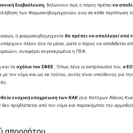
ονική διαβούλευση,
δηλώνουν πώς ο πόρος πρέπει
να αποδί
ολάβηση των Φαρμακοβιομηχανιών, ενώ σε κάθε περίπτωση τ
ικασιών, η φαρμακοβιομηχανία
θα πρέπει να απαλλαγεί από τ
υπάρχουν πλέον όλα τα μέσα, ώστε ο πόρος να αποδίδεται απ
ιρειών»,
αναφέρει συγκεκριμένα η ΠΕΦ.
η και τα
σχόλια του ΣΦΕΕ
. Όπως λένε οι εκπρόσωποί του,
ο Ε
με τον νόμο και ως εκ τούτου, αυτός είναι υπεύθυνος για την
άς.
υθεία ενοχική υποχρέωση των ΚΑΚ
(σ.σ. Κατόχων Άδειας Κυ
 δεν προβλέπεται από τον νόμο και παρακάμπτει την αρμοδιό
ού απορρήτου