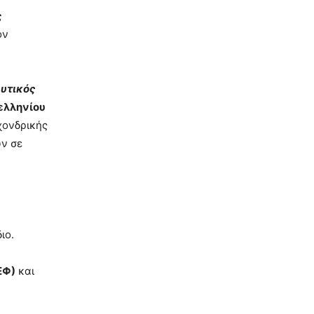
ς
ον
υτικός
ελληνίου
χονδρικής
ν σε
ιο.
ΕΦ)
και