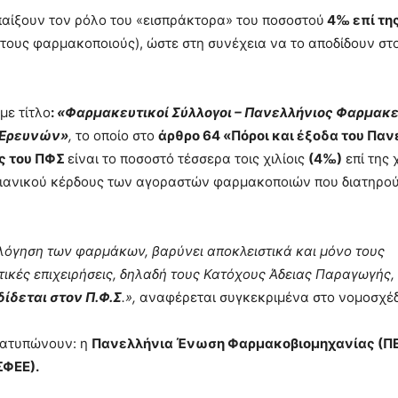
 παίξουν τον ρόλο του «εισπράκτορα» του ποσοστού
4‰ επί τη
τους φαρμακοποιούς), ώστε στη συνέχεια να το αποδίδουν στ
με τίτλο
:
«Φαρμακευτικοί Σύλλογοι – Πανελλήνιος Φαρμακε
 Ερευνών»
,
το οποίο στο
άρθρο 64 «Πόροι και έξοδα του Παν
ς του ΠΦΣ
είναι το ποσοστό τέσσερα τοις χιλίοις
(4‰)
επί της 
λιανικού κέρδους των αγοραστών φαρμακοποιών που διατηρού
λόγηση των φαρμάκων, βαρύνει αποκλειστικά και μόνο τους
ικές επιχειρήσεις, δηλαδή τους Κατόχους Άδειας Παραγωγής,
ίδεται στον Π.Φ.Σ
.»,
αναφέρεται συγκεκριμένα στο νομοσχέδ
ιατυπώνουν: η
Πανελλήνια Ένωση Φαρμακοβιομηχανίας (Π
ΣΦΕΕ).