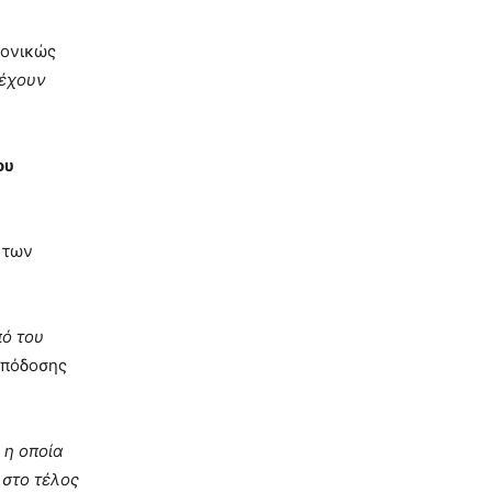
ρονικώς
έχουν
ου
 των
ό του
απόδοσης
η οποία
 στο τέλος