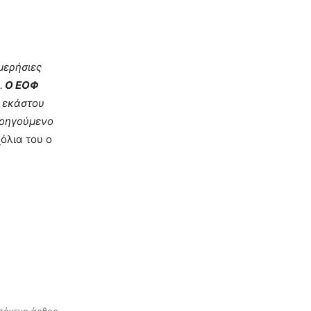
μερήσιες
.
Ο ΕΟΦ
υ εκάστου
προηγούμενο
όλια του ο