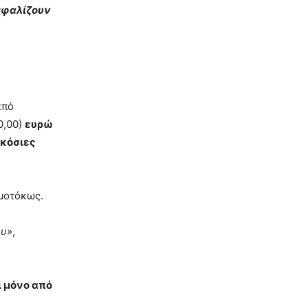
σφαλίζουν
από
0,00)
ευρώ
ακόσιες
ιμοτόκως.
ου»
,
ι μόνο από