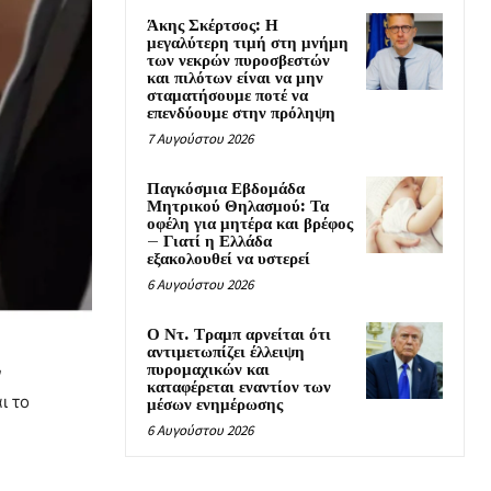
Άκης Σκέρτσος: Η
μεγαλύτερη τιμή στη μνήμη
των νεκρών πυροσβεστών
και πιλότων είναι να μην
σταματήσουμε ποτέ να
επενδύουμε στην πρόληψη
7 Αυγούστου 2026
Παγκόσμια Εβδομάδα
Μητρικού Θηλασμού: Τα
οφέλη για μητέρα και βρέφος
– Γιατί η Ελλάδα
εξακολουθεί να υστερεί
6 Αυγούστου 2026
Ο Ντ. Τραμπ αρνείται ότι
αντιμετωπίζει έλλειψη
πυρομαχικών και
ν
καταφέρεται εναντίον των
ι το
μέσων ενημέρωσης
6 Αυγούστου 2026