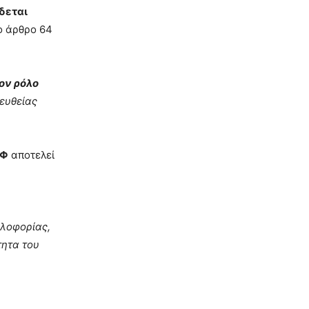
δεται
ο άρθρο 64
ον ρόλο
ευθείας
ΟΦ
αποτελεί
κλοφορίας,
τητα του