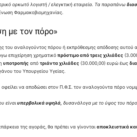
ερικό ορκωτό λογιστή / ελεγκτική εταιρεία. Τα παραπάνω
δια
 Ένωση Φαρμακοβιομηχανίας.
η με τον πόρο»
σης του αναλογούντος πόρου ή εκπρόθεσμης απόδοσης αυτού 
όγω επιχείρηση χρηματικό
πρόστιμο από τρεις χιλιάδες
(3.00
ση
υποτροπής
από
τριάντα χιλιάδες
(30.000,00) ευρώ έως
δι
γάνου του Υπουργείου Υγείας.
 οφείλει να αποδώσει στον Π.Φ.Σ. τον αναλογούντα πόρο νομ
υ είναι
υπερβολικά υψηλά,
δυσανάλογα με το ύψος του πόρ
 επάρκεια της αγοράς, θα πρέπει να γίνονται
αποκλειστικά κα