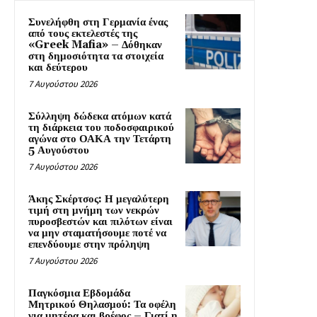
Συνελήφθη στη Γερμανία ένας
από τους εκτελεστές της
«Greek Mafia» – Δόθηκαν
στη δημοσιότητα τα στοιχεία
και δεύτερου
7 Αυγούστου 2026
Σύλληψη δώδεκα ατόμων κατά
τη διάρκεια του ποδοσφαιρικού
αγώνα στο ΟΑΚΑ την Τετάρτη
5 Αυγούστου
7 Αυγούστου 2026
Άκης Σκέρτσος: Η μεγαλύτερη
τιμή στη μνήμη των νεκρών
πυροσβεστών και πιλότων είναι
να μην σταματήσουμε ποτέ να
επενδύουμε στην πρόληψη
7 Αυγούστου 2026
Παγκόσμια Εβδομάδα
Μητρικού Θηλασμού: Τα οφέλη
για μητέρα και βρέφος – Γιατί η