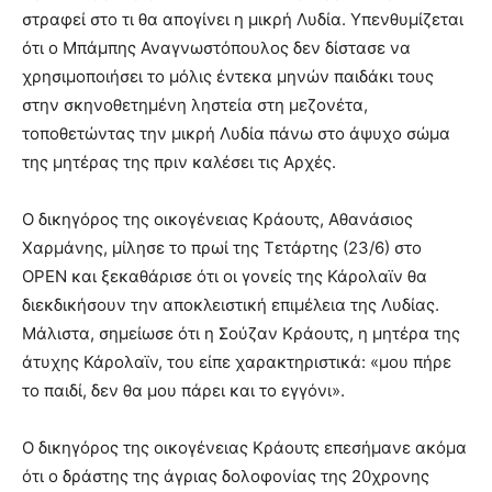
στραφεί στο τι θα απογίνει η μικρή Λυδία. Υπενθυμίζεται
ότι ο Μπάμπης Αναγνωστόπουλος δεν δίστασε να
χρησιμοποιήσει το μόλις έντεκα μηνών παιδάκι τους
στην σκηνοθετημένη ληστεία στη μεζονέτα,
τοποθετώντας την μικρή Λυδία πάνω στο άψυχο σώμα
της μητέρας της πριν καλέσει τις Αρχές.
Ο δικηγόρος της οικογένειας Κράουτς, Αθανάσιος
Χαρμάνης, μίλησε το πρωί της Τετάρτης (23/6) στο
OPEN και ξεκαθάρισε ότι οι γονείς της Κάρολαϊν θα
διεκδικήσουν την αποκλειστική επιμέλεια της Λυδίας.
Μάλιστα, σημείωσε ότι η Σούζαν Κράουτς, η μητέρα της
άτυχης Κάρολαϊν, του είπε χαρακτηριστικά: «μου πήρε
το παιδί, δεν θα μου πάρει και το εγγόνι».
Ο δικηγόρος της οικογένειας Κράουτς επεσήμανε ακόμα
ότι ο δράστης της άγριας δολοφονίας της 20χρονης