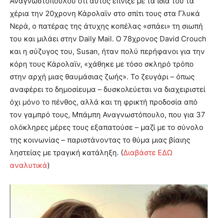
Αναγνωστόπουλου ότι αυτός έπνιξε με τα ίδια του τα
χέρια την 20χρονη Κάρολαϊν στο σπίτι τους στα Γλυκά
Νερά, ο πατέρας της άτυχης κοπέλας «σπάει» τη σιωπή
του και μιλάει στην Daily Mail. O 78χρονος David Crouch
και η σύζυγος του, Susan, ήταν πολύ περήφανοι για την
κόρη τους Κάρολαϊν, «χάθηκε με τόσο σκληρό τρόπο
στην αρχή μιας θαυμάσιας ζωής». Το ζευγάρι – όπως
αναφέρει το δημοσίευμα – δυσκολεύεται να διαχειριστεί
όχι μόνο το πένθος, αλλά και τη φρικτή προδοσία από
τον γαμπρό τους, Μπάμπη Αναγνωστόπουλο, που για 37
ολόκληρες μέρες τους εξαπατούσε – μαζί με το σύνολο
της κοινωνίας – παριστάνοντας το θύμα μιας βίαιης
ληστείας με τραγική κατάληξη. (
Διαβάστε ΕΔΩ
αναλυτικά
)