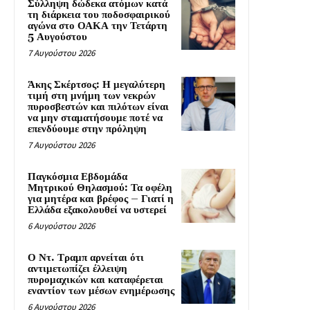
Σύλληψη δώδεκα ατόμων κατά
τη διάρκεια του ποδοσφαιρικού
αγώνα στο ΟΑΚΑ την Τετάρτη
5 Αυγούστου
7 Αυγούστου 2026
Άκης Σκέρτσος: Η μεγαλύτερη
τιμή στη μνήμη των νεκρών
πυροσβεστών και πιλότων είναι
να μην σταματήσουμε ποτέ να
επενδύουμε στην πρόληψη
7 Αυγούστου 2026
Παγκόσμια Εβδομάδα
Μητρικού Θηλασμού: Τα οφέλη
για μητέρα και βρέφος – Γιατί η
Ελλάδα εξακολουθεί να υστερεί
6 Αυγούστου 2026
Ο Ντ. Τραμπ αρνείται ότι
αντιμετωπίζει έλλειψη
πυρομαχικών και καταφέρεται
εναντίον των μέσων ενημέρωσης
6 Αυγούστου 2026