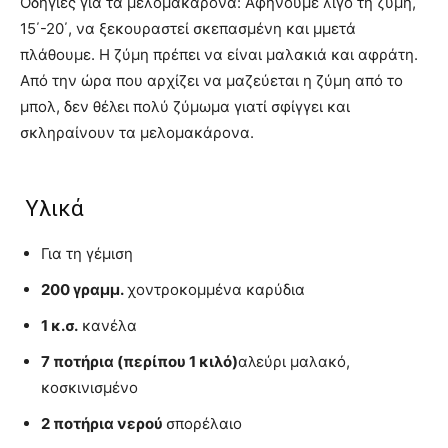
Οδηγίες για τα μελομακάρονα: Αφήνουμε λίγο τη ζύμη,
15΄-20΄, να ξεκουραστεί σκεπασμένη και µμετά
πλάθουμε. Η ζύμη πρέπει να είναι μαλακιά και αφράτη.
Από την ώρα που αρχίζει να μαζεύεται η ζύμη από το
μπολ, δεν θέλει πολύ ζύμωμα γιατί σφίγγει και
σκληραίνουν τα μελομακάρονα.
Υλικά
Για τη γέμιση
200 γραµµ.
χοντροκομμένα καρύδια
1 κ.σ.
κανέλα
7 ποτήρια (περίπου 1 κιλό)
αλεύρι μαλακό,
κοσκινισμένο
2 ποτήρια νερού
σπορέλαιο