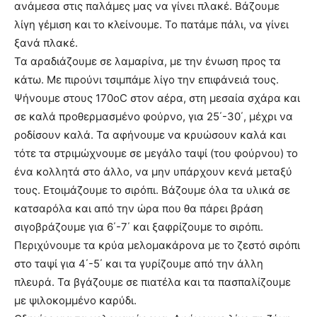
ανάμεσα στις παλάμες µας να γίνει πλακέ. Βάζουμε
λίγη γέμιση και το κλείνουμε. Το πατάμε πάλι, να γίνει
ξανά πλακέ.
Τα αραδιάζουμε σε λαμαρίνα, µε την ένωση προς τα
κάτω. Με πιρούνι τσιμπάμε λίγο την επιφάνειά τους.
Ψήνουμε στους 170oC στον αέρα, στη μεσαία σχάρα και
σε καλά προθερμασμένο φούρνο, για 25΄-30΄, μέχρι να
ροδίσουν καλά. Τα αφήνουμε να κρυώσουν καλά και
τότε τα στριμώχνουμε σε μεγάλο ταψί (του φούρνου) το
ένα κολλητά στο άλλο, να μην υπάρχουν κενά μεταξύ
τους. Ετοιμάζουμε το σιρόπι. Βάζουμε όλα τα υλικά σε
κατσαρόλα και από την ώρα που θα πάρει βράση
σιγοβράζουμε για 6΄-7΄ και ξαφρίζουμε το σιρόπι.
Περιχύνουμε τα κρύα μελομακάρονα µε το ζεστό σιρόπι
στο ταψί για 4΄-5΄ και τα γυρίζουμε από την άλλη
πλευρά. Τα βγάζουμε σε πιατέλα και τα πασπαλίζουμε
µε ψιλοκομμένο καρύδι.