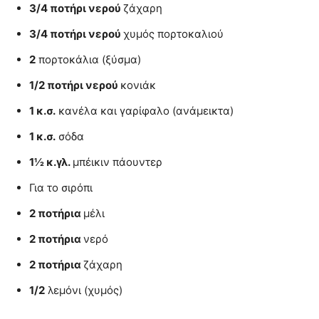
3/4 ποτήρι νερού
ζάχαρη
3/4 ποτήρι νερού
χυμός πορτοκαλιού
2
πορτοκάλια (ξύσμα)
1/2 ποτήρι νερού
κονιάκ
1 κ.σ.
κανέλα και γαρίφαλο (ανάμεικτα)
1 κ.σ.
σόδα
1½ κ.γλ.
μπέικιν πάουντερ
Για το σιρόπι
2 ποτήρια
µέλι
2 ποτήρια
νερό
2 ποτήρια
ζάχαρη
1/2
λεμόνι (χυμός)